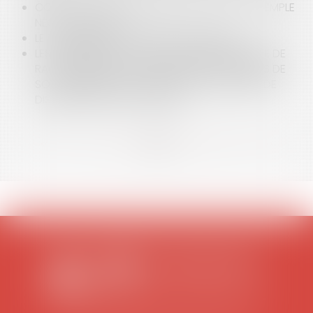
COVID-19 ET RÉOUVERTURE DES PLAGES : L’EXEMPLE
NÉO-CALÉDONIEN
LE TOURISME À LA CROISÉE DES CHEMINS
LES OBLIGATIONS DE LA COMMUNE EN MATIÈRE DE
RACCORDEMENT AU RÉSEAU DES HABITATIONS DE
SON TERRITOIRE, EN L’ABSENCE D’UN SCHÉMA DE
DISTRIBUTION D’EAU POTABLE
<<
<
...
2
3
4
5
6
7
8
...
>
>>