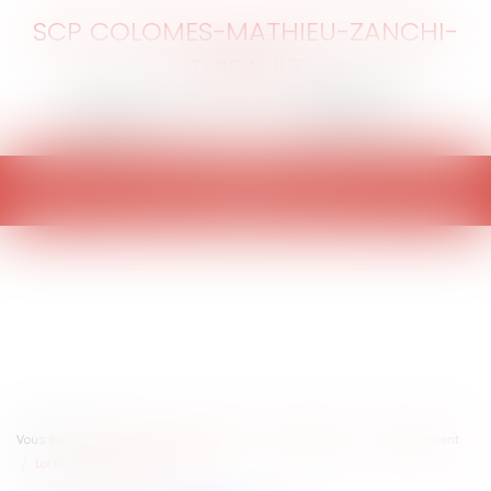
SCP COLOMES-MATHIEU-ZANCHI-
THIBAULT
Ouvrir
le
menu
Vous êtes ici :
Accueil
Collectivités
Environnement
Environnement
Loi littoral et indemnisation