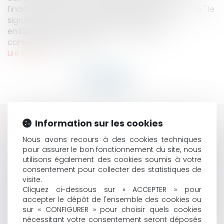
l'indemnisation des 75 propriétaires de l'immeuble " le
signal". On se souvient de cet immeuble,
emblématique de l'érosion côtière et des
conséquences dramati...
Lire la suite
Information sur les cookies
HISTORIQUE
Nous avons recours à des cookies techniques
L'ATTESTATION DE DÉPLACEMENT DÉROGATOIRE : UN
pour assurer le bon fonctionnement du site, nous
DOCUMENT POSSIBLE PARMI D'AUTRES
utilisons également des cookies soumis à votre
QU’EST-CE QU’UNE DÉCISION DANS LE DOMAINE DE
consentement pour collecter des statistiques de
L’EAU AU SENS DE L’ARTICLE L.212-1 DU CODE DE
visite.
L’ENVIRONNEMENT ?
Cliquez ci-dessous sur « ACCEPTER » pour
accepter le dépôt de l'ensemble des cookies ou
PESTICIDES : LE CONSEIL D'ETAT MET FIN AU BRAS DE
sur « CONFIGURER » pour choisir quels cookies
FER ENTRE L'ETAT ET LES COMMUNES
nécessitant votre consentement seront déposés
L’IMPLANTATION D’ÉOLIENNES PEUT-ELLE ÊTRE