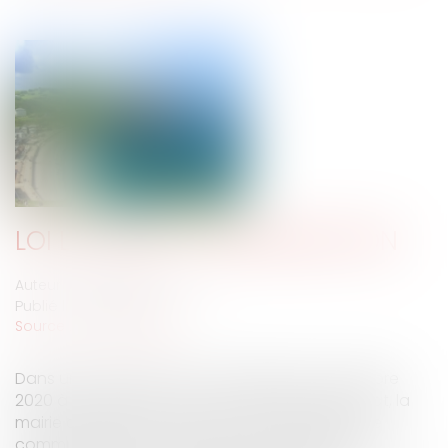
LOI LITTORAL ET INDEMNISATION
Auteur : DROUINEAU Thomas
Publié le :
16/11/2020
Source :
www.eurojuris.fr
Dans un protocole d'accord signé le 6 novembre
2020 à la préfecture de nouvelle Aquitaine, l'État, la
mairie de Soulac Sur mer et la communauté de
commune Médoc Atlantique ont procédé à