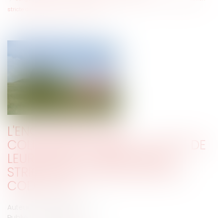
stricte des dispositions du code civil
L'ENGAGEMENT DES
COLLECTIVITÉS DANS LA VENTE DE
LEURS BIENS : L'APPLICATION
STRICTE DES DISPOSITIONS DU
CODE CIVIL
Auteur : DROUINEAU Thomas
Publié le :
11/02/2022