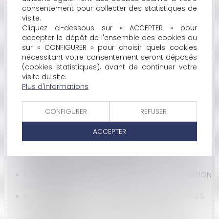
DISPOSITIONS DU CODE CIVIL
consentement pour collecter des statistiques de
VENDRE À VIL PRIX : L'INTERDICTION RÉPÉTÉE DU
visite.
CONSEIL D'ÉTAT
Cliquez ci-dessous sur « ACCEPTER » pour
QUID DES INDEMNITÉS DES ÉLUS DES
accepter le dépôt de l'ensemble des cookies ou
INTERCOMMUNALITÉS ?
sur « CONFIGURER » pour choisir quels cookies
COVID 19 : LA SUSPENSION DES REDEVANCES
nécessitant votre consentement seront déposés
D'OCCUPATION DOMANIALE, UNE AIDE POSSIBLE ?
(cookies statistiques), avant de continuer votre
visite du site.
L’ORGANISATION DU VOTE DES COMPTES
Plus d'informations
ADMINISTRATIFS DES SYNDICATS INTERCOMMUNAUX,
POUR ASSURER LE RESPECT DU DÉLAI DU 30 JUIN
2020
CONFIGURER
REFUSER
LES CONTRAINTES NE SONT PAS DES JUGEMENTS …ET
SONT DONC SOUMISES À LA PRESCRIPTION
ACCEPTER
TRIENNALE !
L'OCCUPATION DOMANIALE À TITRE ONÉREUX EST UN
PRINCIPE (PRESQUE) INTANGIBLE
DOMANIALITÉ PUBLIQUE ET CONCESSION : ATTENTION
À LA FISCALITÉ
RECOUVREMENT DES CRÉANCES CONTRACTUELLES
DES COLLECTIVITÉS : L'ÉMISSION DES TITRES
EXÉCUTOIRES