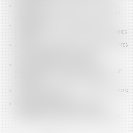
LES DÉTOURNEMENTS DE FONDS PAR UN TIERS AU
DÉTRIMENT DE L'ENTREPRISE SONT-ILS TOUJOURS
DÉDUCTIBLES ?
L'EXONÉRATION DE LA TAXE FONCIÈRE SUR LES
PROPRIÉTÉS BÂTIES APPARTENANT À DES PERSONNES
PUBLIQUES
LE RAPPORT ANNUEL 2019 DE LA COUR DES COMPTES
ET LES FONDS EUROPÉENS STRUCTURELS ET
D'INVESTISSEMENTS EN OUTRE-MER
QUI EST REDEVABLE DE LA TAXE LOCALE
D'ÉQUIPEMENT (TLE) SI UN TITRE DE RECETTE AVAIT
ÉTÉ ÉMIS AVANT LE TRANSFERT DU PERMIS DE
CONSTRUIRE ?
LE RAPPORT ANNUEL 2019 DE LA COUR DES COMPTES
: QUELS ENSEIGNEMENTS ?
MODALITÉS DE CONTESTATION DES TAXES
SUPPLÉMENTAIRES AU TITRE DE L'ACTE DE
CONSTRUIRE, LES PRÉCISIONS DU CONSEIL D'ÉTAT