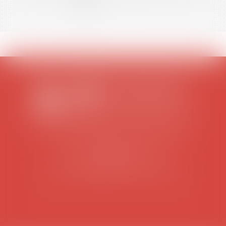
<<
<
1
2
3
4
5
6
7
>
>>
SCP COLOMES-MATHIEU-ZANCHI-THIBAULT
38 rue Jaillant Deschaînets
10000 TROYES
Tél : 03 25 73 29 46
-
Fax : 03 25 73 70 25