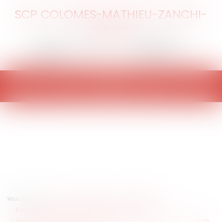
SCP COLOMES-MATHIEU-ZANCHI-
THIBAULT
Ouvrir
le
menu
Vous êtes ici :
Accueil
Collectivités
Finances locales
Fiscalité/ Gestion de fait/ Chambre des Comptes
L'engagement des collectivités dans la vente de leurs biens : l'application