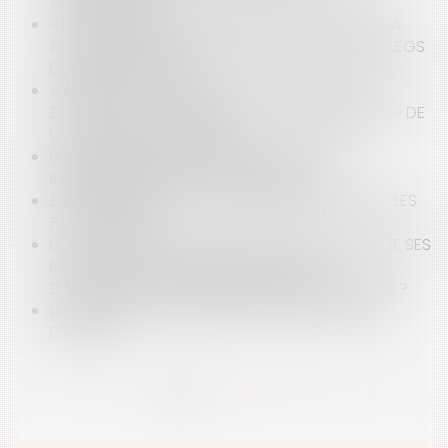
ABATTEMENTS ?
« LES FIDÈLES EMPLOYÉS », PRESTATAIRES D’AIDE À
DOMICILE PEUVENT DÉSORMAIS RECEVOIR DES LEGS
DE LEUR EMPLOYEUR
ABSENCE DE CAPACITÉ AU JOUR DU DÉCÈS DU
DISPOSANT OU L’IMPOSSIBLE « RÉGULARISATION » DE
LA QUALITÉ DE LÉGATAIRE
REQUALIFICATION D'UN PRÊT FAMILIAL NON
REMBOURSÉ EN DONATION INDIRECTE
LOI DE FINANCES 2021 : QUELLES MESURES POUR LES
PARTICULIERS ?
LE FAIT DE GARDER LE SILENCE SUR UNE PARTIE DE SES
REVENUS EST-IL CONSTITUTIF DU DÉLIT
D'ORGANISATION FRAUDULEUSE D’INSOLVABILITÉ ?
LES MODES D'ACQUISITION DES SERVITUDES DE
PASSAGE
<<
<
1
2
3
4
5
6
>
>>