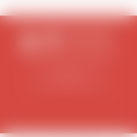
SCP COLOMES-MATHIEU-ZANCHI-THIBAULT
38 rue Jaillant Deschaînets
10000 TROYES
Tél : 03 25 73 29 46
-
Fax : 03 25 73 70 25