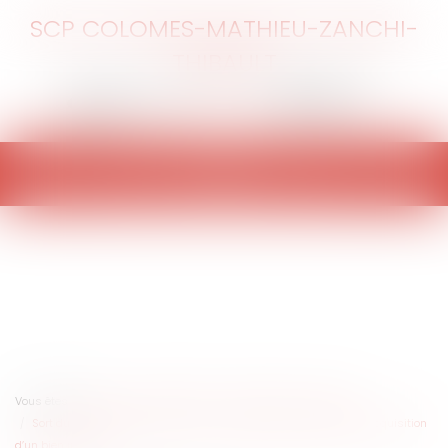
SCP COLOMES-MATHIEU-ZANCHI-
THIBAULT
Ouvrir
le
menu
Vous êtes ici :
Accueil
Particuliers
Patrimoine
Gestion
Sort du remboursement par un seul indivisaire d’un prêt pour l’acquisition
d’un bien indivis