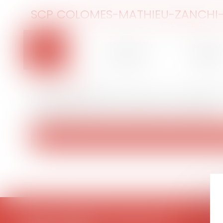
SCP COLOMES-MATHIEU-ZANCHI-
DÉSOLÉ, 
Accueil
Le cabinet
L'équip
ERREUR 404
La page demandée n'existe pas ou a changé d'a
Veuillez utiliser le menu ou le bouton ci-dessous :