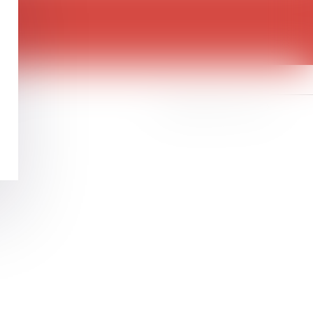
es
Septeo Digital & Services © 2016