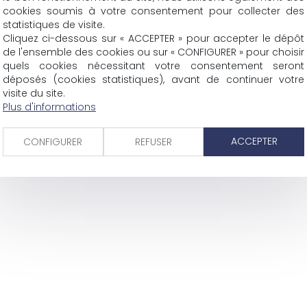
cookies soumis à votre consentement pour collecter des
38 rue Jaillant Deschaînets
statistiques de visite.
10000 TROYES
Cliquez ci-dessous sur « ACCEPTER » pour accepter le dépôt
Tél : 03 25 73 29 46
-
Fax : 03 25 73 70 25
de l'ensemble des cookies ou sur « CONFIGURER » pour choisir
quels cookies nécessitant votre consentement seront
déposés (cookies statistiques), avant de continuer votre
Eurojuris
Actus
Contact
Mentions légales
Plan du site
Articl
visite du site.
Plus d'informations
ACCEPTER
CONFIGURER
REFUSER