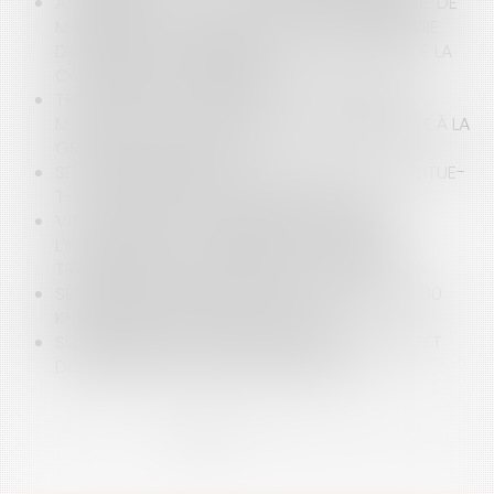
ASSURANCES : EN CAS D'ACCIDENT, LE MANQUE DE
MAÎTRISE DE SON VÉHICULE PEUT ENTRAÎNER UNE
DIMINUTION DE L'INDEMNISATION DE LA PART DE LA
COMPAGNIE D'ASSURANCE
TROTTINETTES, GYROPODES, HOVERBOARDS,
MONO-ROUES : UNE ALTERNATIVE DANGEREUSE À LA
GRÈVE DES TRANSPORTS
SE BLESSER EN RELEVANT UN SCOOTER CONSTITUE-
T-IL UN ACCIDENT DE LA CIRCULATION ?
VITRES TEINTÉES : COMMENT CARACTÉRISER
L’INFRACTION À LA RÉGLEMENTATION SUR LA
TRANSPARENCE DES VITRES D'UN VÉHICULE ?
SÉCURITÉ ROUTIÈRE : BIENTÔT LA LIMITATION À 80
KM/H SUR LES AXES SECONDAIRES
SUSPENSION DU PERMIS DE CONDUIRE : LE PRÉFET
DOIT RESPECTER LE CONTRADICTOIRE
<<
<
1
2
3
4
>
>>