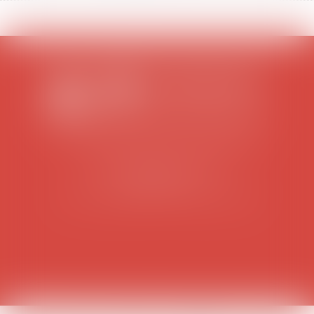
SCP COLOMES-MATHIEU-ZANCHI-THIBAULT
38 rue Jaillant Deschaînets
10000 TROYES
Tél : 03 25 73 29 46
-
Fax : 03 25 73 70 25