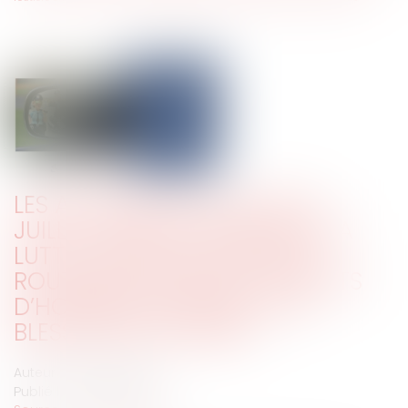
LES APPORTS DE LA LOI DU 9
JUILLET 2025 QUI RENFORCE LA
LUTTE CONTRE LA VIOLENCE
ROUTIÈRE EN CRÉANT LES DÉLITS
D’HOMICIDE ROUTIER ET DE
BLESSURES ROUTIÈRES
Auteur : LETANG Frédéric
Publié le :
29/09/2025