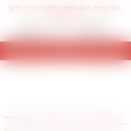
SCP COLOMES-MATHIEU-ZANCHI-
THIBAULT
Ouvrir
le
menu
Vous êtes ici :
Accueil
Particuliers
Civil / Pénal
Permis de conduire
Les apports de la loi du 9 juillet 2025 qui renforce la lutte contre la violence
routière en créant les délits d’homicide routier et de blessures routières