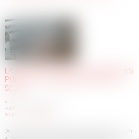
LA MODERNISATION DES MARCHÉS
PUBLICS : L'AUGMENTATION DU
SEUIL
Auteur : DROUINEAU Thomas
Publié le :
13/02/2020
Source :
www.eurojuris.fr
Dans un décret du 13 décembre 2019 qui est entré en
vigueur au 1er janvier, le seuil de dispense de