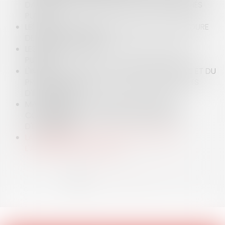
DANS UN CENTRE HOSPITALIER : PAS DE MARCHÉS
PUBLICS
LES NOUVEAUX SEUILS DE DISPENSE DE PROCÉDURE
DES MARCHÉS PUBLICS
LES DROITS D'EXCLUSIVITÉ DANS LES MARCHÉS
PUBLICS
L'INTÉRÊT COMMUN DE LA PERSONNE PUBLIQUE ET DU
PRESTATAIRE DANS LA PROTECTION DES DROITS
D'EXCLUSIVITÉ
MARCHÉ PUBLIC SANS PUBLICITÉ NI MISE EN
CONCURRENCE : L'APPLICATION DES DROITS
D'EXCLUSIVITÉ
LA MODERNISATION DES MARCHÉS PUBLICS :
L'AUGMENTATION DU SEUIL
<<
<
1
2
3
4
5
6
>
>>