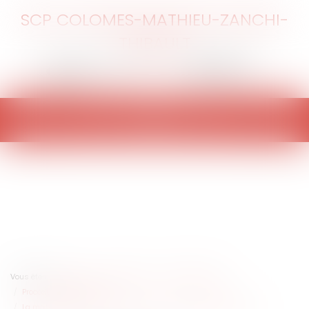
SCP COLOMES-MATHIEU-ZANCHI-
THIBAULT
Ouvrir
le
menu
Vous êtes ici :
Accueil
Collectivités
Marchés publics
Procédure de passation
La modernisation des marchés publics : l'augmentation du seuil