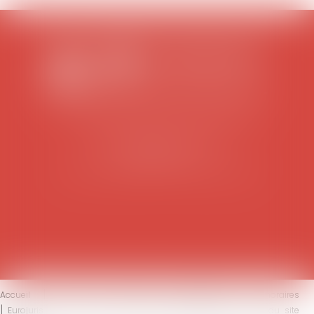
SCP COLOMES-MATHIEU-ZANCHI-THIBAULT
38 rue Jaillant Deschaînets
10000 TROYES
Tél : 03 25 73 29 46
-
Fax : 03 25 73 70 25
Accueil
Le cabinet
L'équipe
Compétences
Honoraires
Eurojuris
Actus
Contact
Mentions légales
Plan du site